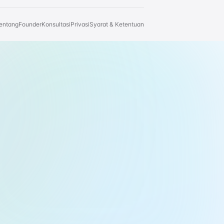
entang
Founder
Konsultasi
Privasi
Syarat & Ketentuan