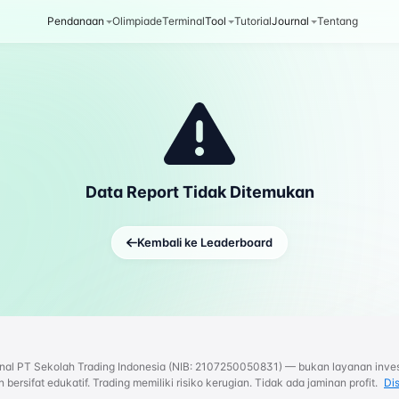
Pendanaan
Olimpiade
Terminal
Tool
Tutorial
Journal
Tentang
Data Report Tidak Ditemukan
Kembali ke Leaderboard
rnal PT Sekolah Trading Indonesia (NIB: 2107250050831) — bukan layanan inves
bersifat edukatif. Trading memiliki risiko kerugian. Tidak ada jaminan profit.
Di