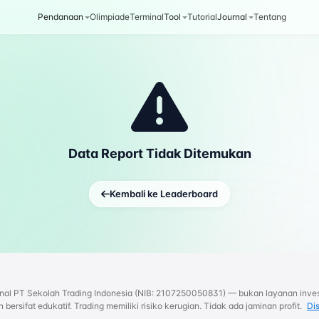
Pendanaan
Olimpiade
Terminal
Tool
Tutorial
Journal
Tentang
Data Report Tidak Ditemukan
Kembali ke Leaderboard
rnal PT Sekolah Trading Indonesia (NIB: 2107250050831) — bukan layanan inves
bersifat edukatif. Trading memiliki risiko kerugian. Tidak ada jaminan profit.
Di