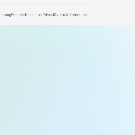
entang
Founder
Konsultasi
Privasi
Syarat & Ketentuan